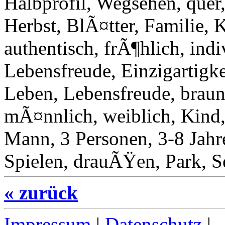
Halbprofil, Wegsehen, quer
Herbst, BlÃ¤tter, Familie, 
authentisch, frÃ¶hlich, indi
Lebensfreude, Einzigartigke
Leben, Lebensfreude, braun
mÃ¤nnlich, weiblich, Kind,
Mann, 3 Personen, 3-8 Jahre
Spielen, drauÃŸen, Park, 
« zurück
Impressum
|
Datenschutz
|