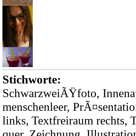
Stichworte:
SchwarzweiÃŸfoto, Innena
menschenleer, PrÃ¤sentatio
links, Textfreiraum rechts, 
quer, Zeichnung, Illustratio