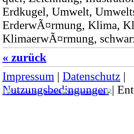
Erdkugel, Umwelt, Umwelts
ErderwÃ¤rmung, Klima, K
KlimaerwÃ¤rmung, schwarz
« zurück
Impressum
|
Datenschutz
|
Nutzungsbedingungen
| En