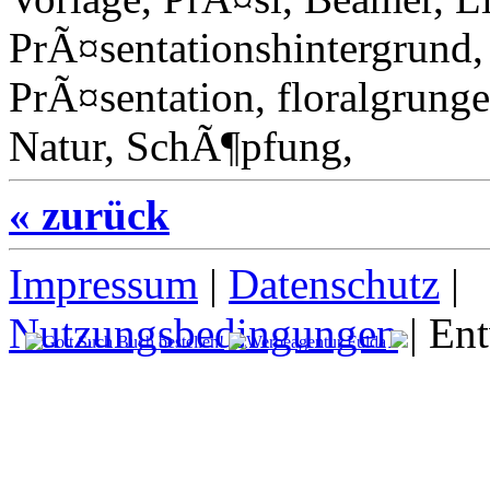
PrÃ¤sentationshintergrund,
PrÃ¤sentation, floralgrunge
Natur, SchÃ¶pfung,
« zurück
Impressum
|
Datenschutz
|
Nutzungsbedingungen
| En